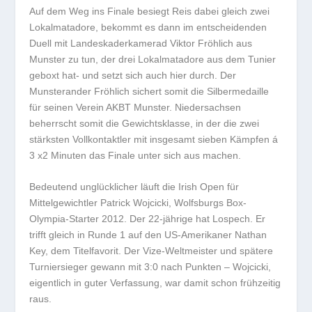
Auf dem Weg ins Finale besiegt Reis dabei gleich zwei
Lokalmatadore, bekommt es dann im entscheidenden
Duell mit Landeskaderkamerad Viktor Fröhlich aus
Munster zu tun, der drei Lokalmatadore aus dem Tunier
geboxt hat- und setzt sich auch hier durch. Der
Munsterander Fröhlich sichert somit die Silbermedaille
für seinen Verein AKBT Munster. Niedersachsen
beherrscht somit die Gewichtsklasse, in der die zwei
stärksten Vollkontaktler mit insgesamt sieben Kämpfen á
3 x2 Minuten das Finale unter sich aus machen.
Bedeutend unglücklicher läuft die Irish Open für
Mittelgewichtler Patrick Wojcicki, Wolfsburgs Box-
Olympia-Starter 2012. Der 22-jährige hat Lospech. Er
trifft gleich in Runde 1 auf den US-Amerikaner Nathan
Key, dem Titelfavorit. Der Vize-Weltmeister und spätere
Turniersieger gewann mit 3:0 nach Punkten – Wojcicki,
eigentlich in guter Verfassung, war damit schon frühzeitig
raus.