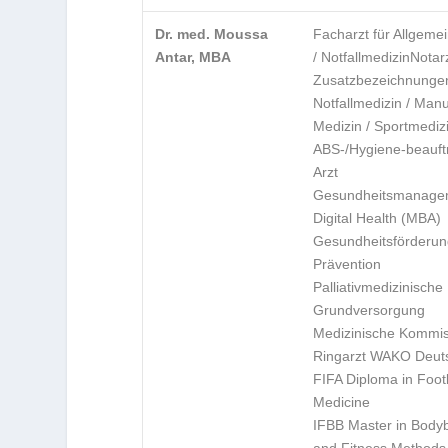
Dr. med. Moussa
Facharzt für Allgeme
Antar, MBA
/ Notfallmedizin
Notar
Zusatzbezeichnunge
Notfallmedizin / Manu
Medizin / Sportmediz
ABS-/Hygiene-beauft
Arzt
Gesundheitsmanage
Digital Health (MBA)
Gesundheitsförderun
Prävention
Palliativmedizinische
Grundversorgung
Medizinische Kommis
Ringarzt WAKO Deut
FIFA Diploma in Foot
Medicine
IFBB Master in Bodyb
and Fitness Methods