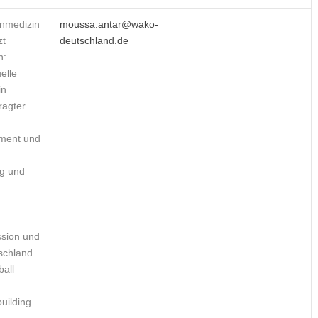
inmedizin
moussa.antar@wako-
zt
deutschland.de
n:
elle
in
ragter
ment und
g und
sion und
schland
ball
uilding