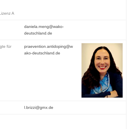
Lizenz A
daniela.meng@wako-
deutschland.de
gte für
praevention.antidoping@w
ako-deutschland.de
l.brizzi@gmx.de