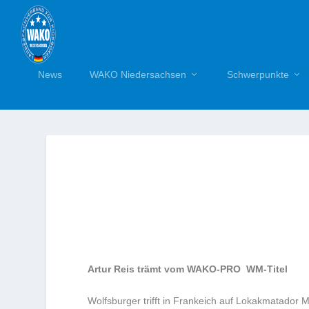
News
WAKO Niedersachsen
Schwerpunkte
Artur Reis trämt vom WAKO-PRO WM-Titel
Wolfsburger trifft in Frankeich auf Lokakmatador 