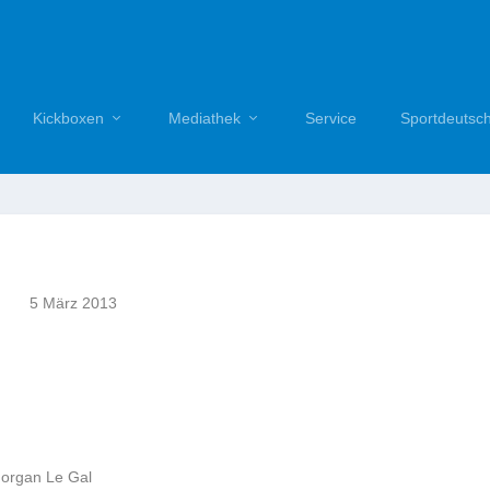
Kickboxen
Mediathek
Service
Sportdeutsc
5 März 2013
Morgan Le Gal