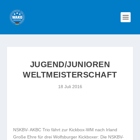
JUGEND/JUNIOREN
WELTMEISTERSCHAFT
18 Juli 2016
NSKBV- AKBC Trio fährt zur Kickbox-WM nach Irland
Große Ehre für drei Wolfsburger Kickboxer: Die NSKBV-