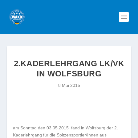
2.KADERLEHRGANG LK/VK
IN WOLFSBURG
8 Mai 2015
am Sonntag den 03.05.2015 fand in Wolfsburg der 2.
Kaderlehrgang für die Spitzensportler/Innen aus