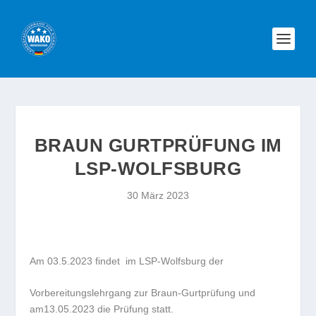
BRAUN GURTPRÜFUNG IM
LSP-WOLFSBURG
30 März 2023
Am 03.5.2023 findet im LSP-Wolfsburg der
Vorbereitungslehrgang zur Braun-Gurtprüfung und
am13.05.2023 die Prüfung statt.