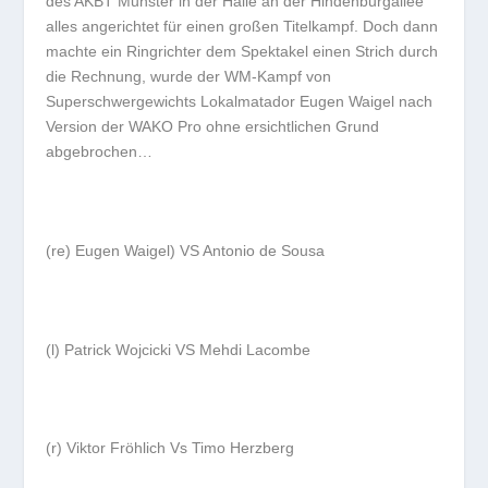
des AKBT Munster in der Halle an der Hindenburgallee
alles angerichtet für einen großen Titelkampf. Doch dann
machte ein Ringrichter dem Spektakel einen Strich durch
die Rechnung, wurde der WM-Kampf von
Superschwergewichts Lokalmatador Eugen Waigel nach
Version der WAKO Pro ohne ersichtlichen Grund
abgebrochen…
(re) Eugen Waigel) VS Antonio de Sousa
(l) Patrick Wojcicki VS Mehdi Lacombe
(r) Viktor Fröhlich Vs Timo Herzberg