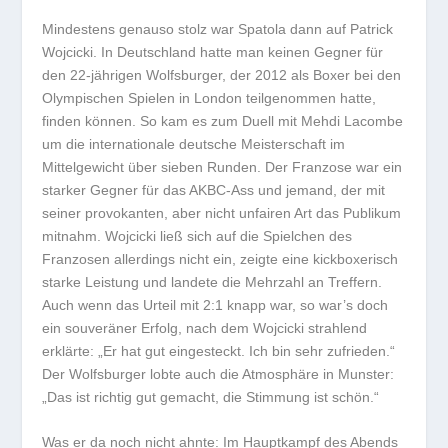
Mindestens genauso stolz war Spatola dann auf Patrick
Wojcicki. In Deutschland hatte man keinen Gegner für
den 22-jährigen Wolfsburger, der 2012 als Boxer bei den
Olympischen Spielen in London teilgenommen hatte,
finden können. So kam es zum Duell mit Mehdi Lacombe
um die internationale deutsche Meisterschaft im
Mittelgewicht über sieben Runden. Der Franzose war ein
starker Gegner für das AKBC-Ass und jemand, der mit
seiner provokanten, aber nicht unfairen Art das Publikum
mitnahm. Wojcicki ließ sich auf die Spielchen des
Franzosen allerdings nicht ein, zeigte eine kickboxerisch
starke Leistung und landete die Mehrzahl an Treffern.
Auch wenn das Urteil mit 2:1 knapp war, so war’s doch
ein souveräner Erfolg, nach dem Wojcicki strahlend
erklärte: „Er hat gut eingesteckt. Ich bin sehr zufrieden.“
Der Wolfsburger lobte auch die Atmosphäre in Munster:
„Das ist richtig gut gemacht, die Stimmung ist schön.“
Was er da noch nicht ahnte: Im Hauptkampf des Abends