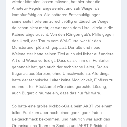
wieder kämpfen lassen müssen, hat hier aber die
Amateur-Regeln angewendet und sah Waigel als
kampfunfähig an. Alle späteren Entschuldigungen
seinerseits hörte ein zurecht völlig enttäuschter Waigel
da schon nicht mehr, er war nach dem Urteil direkt in die
Kabine abgerauscht. Von den Rängen gab’s Pfiffe gegen
das Urteil, der Traum vom WM-Gürtel war für den
Munsteraner plötzlich geplatzt. Der alte und neue
Weltmeister hätte seinen Titel auch viel lieber auf andere
Art und Weise verteidigt. Dass es sich im ein Fehlurteil
gehandelt hat, gab auch der technische Leiter, Srdjan
Bugarcic aus Serbien, ohne Umschweife zu. Allerdings
hatte der technische Leiter keine Möglichkeit, Einfluss zu
nehmen. Ein Rückkampf wäre eine gerechte Lösung,
auch Bugarcic räumte ein, dass das nur fair wäre.
So hatte eine große Kickbox-Gala beim AKBT vor einem
tollen Publikum aber noch einen ganz, ganz faden
Beigeschmack bekommen, und natürlich war auch das
Organisations-Team um Spatola und AKBT-Präsident