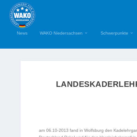
News
WAKO Niedersachsen
Schwerpunkte
LANDESKADERLEHR
am 06.10-2013 fand in Wolfsburg den Kadelehrgang