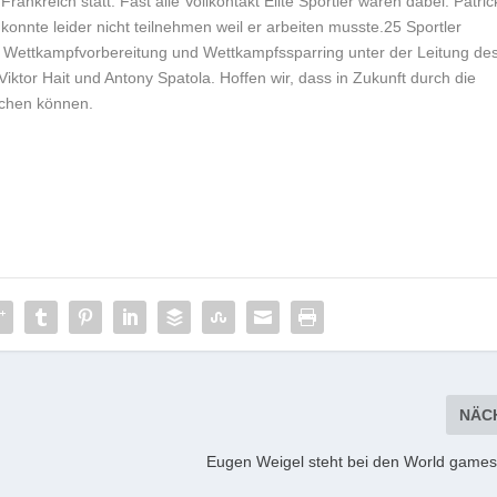
ankreich statt. Fast alle Vollkontakt Elite Sportler waren dabei. Patric
 konnte leider nicht teilnehmen weil er arbeiten musste.25 Sportler
he Wettkampfvorbereitung und Wettkampfssparring unter der Leitung de
Viktor Hait und Antony Spatola. Hoffen wir, dass in Zukunft durch die
chen können.
NÄC
Eugen Weigel steht bei den World games 