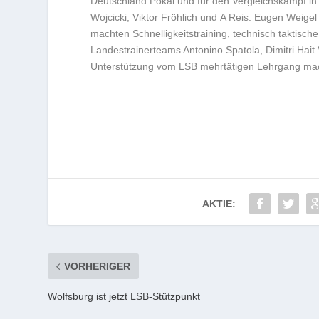
Deutschland Pokal und für den Vergleichskampf in Fr
Wojcicki, Viktor Fröhlich und A Reis. Eugen Weigel
machten Schnelligkeitstraining, technisch taktisc
Landestrainerteams Antonino Spatola, Dimitri Hait 
Unterstützung vom LSB mehrtätigen Lehrgang ma
AKTIE:
VORHERIGER
Wolfsburg ist jetzt LSB-Stützpunkt