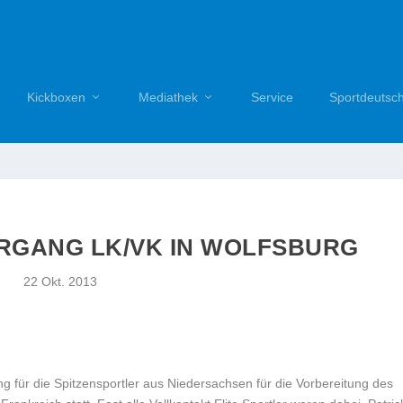
Kickboxen
Mediathek
Service
Sportdeutsc
GANG LK/VK IN WOLFSBURG
22 Okt. 2013
 für die Spitzensportler aus Niedersachsen für die Vorbereitung des